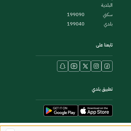
البلدية
سكني
199090
بلدي
199040
تابعنا على
تطبيق بلدي